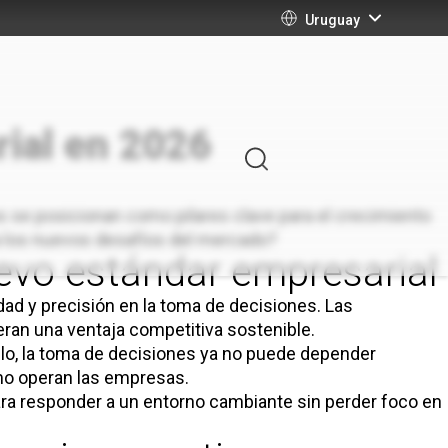
Uruguay
rial en 2026
s se posicionan como pilares clave para el crecimiento
 los nuevos desafíos del mercado?
nuevo estándar empresarial
ad y precisión en la toma de decisiones. Las
eran una ventaja competitiva sostenible.
alelo, la toma de decisiones ya no puede depender
ómo operan las empresas.
ara responder a un entorno cambiante sin perder foco en