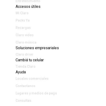
Entretenimiento
Accesos útiles
Mi Claro
Packs Ya
Recargas
Claro video
Claro música
Soluciones empresariales
Claro drive
Cambiá tu celular
Tienda Claro
Ayuda
Locales comerciales
Contactanos
Lugares y medios de pago
Consultas