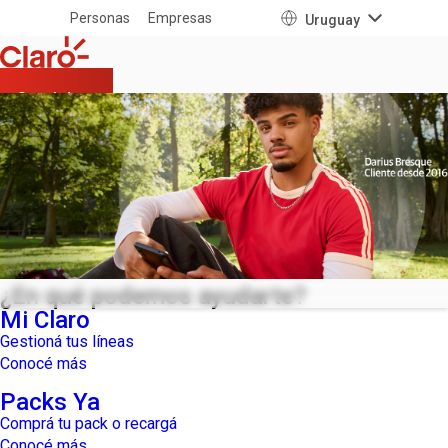
Personas
Empresas
Uruguay
Servicios
SER CLARO ES SIMPLE
Pasate a Claro
Solicitá tu plan y mantené tu número
Packs Ya
¡Más gigas, más beneficios!
Tienda
Ayuda
096-xxx-xxx
*
Mi Claro
Dejanos tu número
Enviar
¿En qué podemos ayudarte?
Mi Claro
Gestioná tus líneas
Conocé más
Packs Ya
Comprá tu pack o recargá
Conocé más