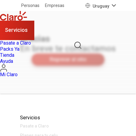
Personas
Empresas
Uruguay
Servicios
Gracias
Pasate a Claro
En breve te contactamos
Packs Ya
Tienda
Regresar al sitio
Ayuda
Mi Claro
Servicios
Pasate a Claro
Planes para tu celu