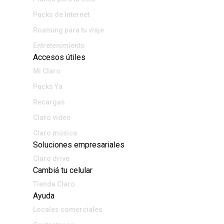
Packs de Internet
Roaming para tu viaje
Entretenimiento
Accesos útiles
Mi Claro
Packs Ya
Recargas
Claro video
Claro música
Soluciones empresariales
Claro drive
Cambiá tu celular
Tienda Claro
Ayuda
Locales comerciales